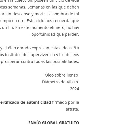
s en la colección, poseen un ciclo de vida
pocas semanas. Semanas en las que deben
tar sin descanso y morir. La sombra de tal
tiempo en oro. Este ciclo nos recuerda que
 un fin. En este momento efímero, no hay
oportunidad que perder.
 y el óleo dorado expresan estas ideas. 'La
s instintos de supervivencia y los deseos
 prosperar contra todas las posibilidades.
Óleo sobre lienzo
Diámetro de 40 cm.
2024
certificado de autenticidad
firmado por la
artista.
ENVÍO GLOBAL GRATUITO