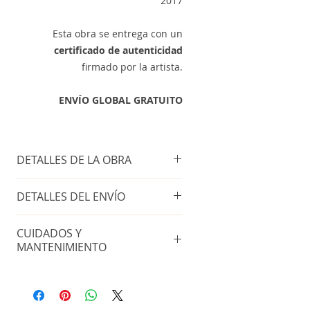
2017
Esta obra se entrega con un
certificado de autenticidad
firmado por la artista.
ENVÍO GLOBAL GRATUITO
DETALLES DE LA OBRA
Técnica
: Carboncillo y acrílico
DETALLES DEL ENVÍO
sobre papel
Tamaño de la obra
: 65x50 cm
ENVÍO GLOBAL GRATUITO
Año de producción
: 2017
CUIDADOS Y
Impuestos incluídos
MANTENIMIENTO
Esta obra se entrega con un
Coloca la obra en un lugar fresco y
certificado de autenticidad
seco, alejado de fuentes de calor.
firmado por la artista.
Evita siempre la luz del sol directa.